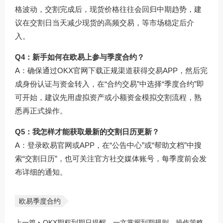
格波动，交割完成后，现货价格往往会回归中期趋势，建
议在交割日当天减少现货的高频交易，等市场稳定后介
入。
Q4：新手如何在欧易上参与季度合约？
A：确保通过
OKX官网下载
正规渠道获得交易APP，然后完
成身份认证与资金转入，在“合约交易”中选择“季度合约”即
可开始，建议先用虚拟资产或小额资金模拟交割流程，熟
悉再正式操作。
Q5：我怎样才能获取最新的交割日历更新？
A：登录欧易官网或APP，在“公告中心”或“帮助文档”中搜
索“交割日历”，也可关注官方社交媒体账号，每季度前会发
布详细的通知。
欧易季度合约
上一篇
OKX期权到期日提醒，一文掌握到期规则、操作策略