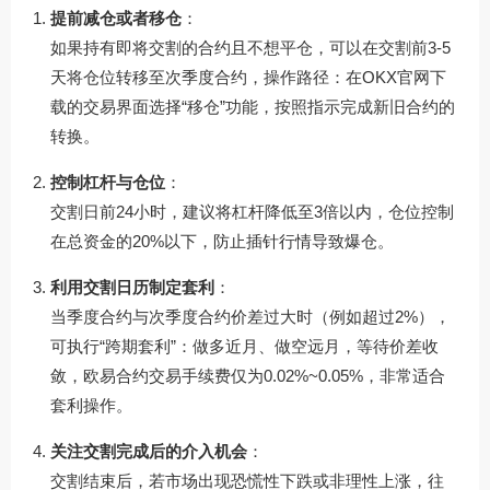
提前减仓或者移仓
：
如果持有即将交割的合约且不想平仓，可以在交割前3-5
天将仓位转移至次季度合约，操作路径：在
OKX官网下
载
的交易界面选择“移仓”功能，按照指示完成新旧合约的
转换。
控制杠杆与仓位
：
交割日前24小时，建议将杠杆降低至3倍以内，仓位控制
在总资金的20%以下，防止插针行情导致爆仓。
利用交割日历制定套利
：
当季度合约与次季度合约价差过大时（例如超过2%），
可执行“跨期套利”：做多近月、做空远月，等待价差收
敛，欧易合约交易手续费仅为0.02%~0.05%，非常适合
套利操作。
关注交割完成后的介入机会
：
交割结束后，若市场出现恐慌性下跌或非理性上涨，往