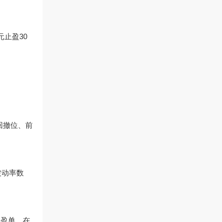
元止盈30
回撤位、前
波动率数
止盈单，在