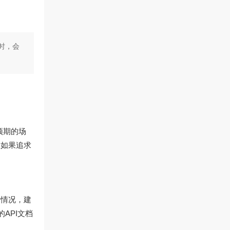
时，会
预期的场
；如果追求
种情况，建
的API文档