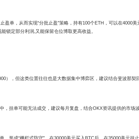
单，从而实现“分批止盈”策略，持有100个ETH，可以在4000美
策略既能锁定部分利润,又能保留仓位博取更高收益。
：
0000），但这类位置往往也是大数据集中博弈区，建议结合斐波那契
中，挂单可能无法成交，建议每月复盘，结合OKX资讯提供的市场
成“栅栏式防守”，在30000美元买入BTC后，在35000美元挂