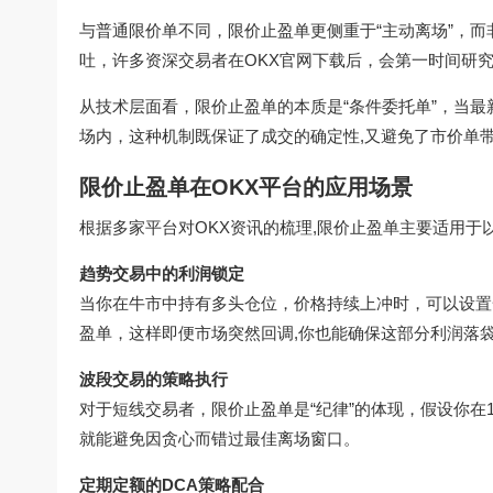
与普通限价单不同，限价止盈单更侧重于“主动离场”，
吐，许多资深交易者在
OKX官网下载
后，会第一时间研究
从技术层面看，限价止盈单的本质是“条件委托单”，当
场内，这种机制既保证了成交的确定性,又避免了市价单
限价止盈单在OKX平台的应用场景
根据多家平台对OKX资讯的梳理,限价止盈单主要适用于
趋势交易中的利润锁定
当你在牛市中持有多头仓位，价格持续上冲时，可以设置
盈单，这样即便市场突然回调,你也能确保这部分利润落
波段交易的策略执行
对于短线交易者，限价止盈单是“纪律”的体现，假设你在1
就能避免因贪心而错过最佳离场窗口。
定期定额的DCA策略配合