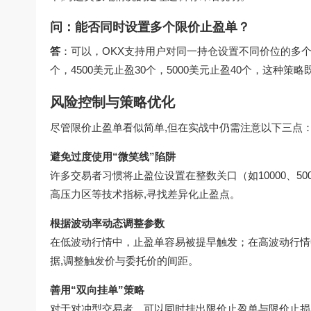
问：能否同时设置多个限价止盈单？
答
：可以，OKX支持用户对同一持仓设置不同价位的多个止盈
个，4500美元止盈30个，5000美元止盈40个，这种
风险控制与策略优化
尽管限价止盈单看似简单,但在实战中仍需注意以下三点
避免过度使用“微笑线”陷阱
许多交易者习惯将止盈位设置在整数关口（如10000、5
高压力区等技术指标,寻找差异化止盈点。
根据波动率动态调整参数
在低波动行情中，止盈单容易被提早触发；在高波动行情
据,调整触发价与委托价的间距。
善用“双向挂单”策略
对于对冲型交易者，可以同时挂出限价止盈单与限价止损单，形