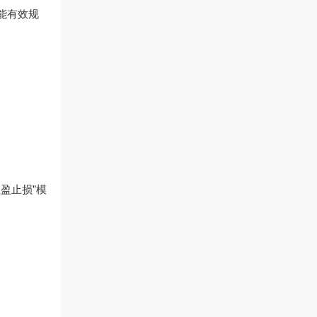
能有效规
盈止损”模