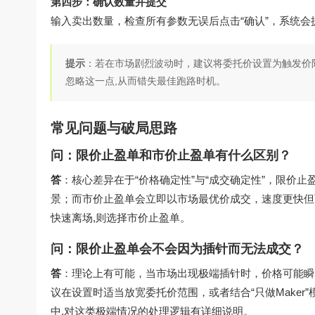
第四步：确认数量并提交
输入卖出数量，检查所有参数无误后点击“确认”，系统会
提示
：若在市场剧烈波动时，建议将委托价设置为触发价
忽略这一点,从而错失最佳跑路时机。
常见问题与破局思路
问：限价止盈单和市价止盈单有什么区别？
答
：核心差异在于“价格确定性”与“成交确定性”，限价
景；而市价止盈单会立即以市场最优价成交，速度更快但
快速离场,则选择市价止盈单。
问：限价止盈单会不会因为插针而无法成交？
答
：理论上有可能，当市场出现极端插针时，价格可能瞬
议在设置时适当放宽委托价范围，或者结合“只做Make
中,对这类极端情况的处理逻辑有详细说明。