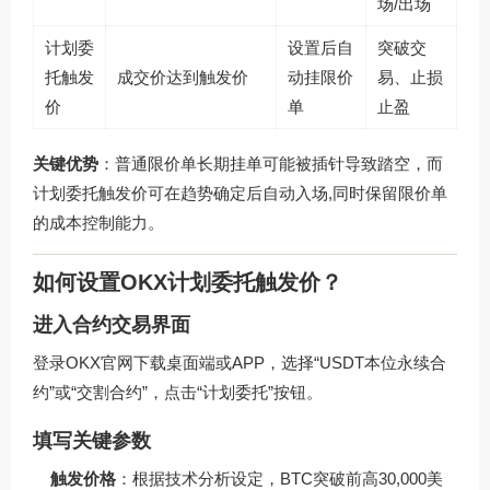
场/出场
计划委
设置后自
突破交
托触发
成交价达到触发价
动挂限价
易、止损
价
单
止盈
关键优势
：普通限价单长期挂单可能被插针导致踏空，而
计划委托触发价可在趋势确定后自动入场,同时保留限价单
的成本控制能力。
如何设置OKX计划委托触发价？
进入合约交易界面
登录
OKX官网下载
桌面端或APP，选择“USDT本位永续合
约”或“交割合约”，点击“计划委托”按钮。
填写关键参数
触发价格
：根据技术分析设定，BTC突破前高30,000美