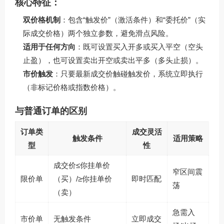
核心特征：
双价格机制
：包含“触发价”（激活条件）和“委托价”（实
际成交价格）两个独立参数，避免滑点风险。
适用于任何方向
：既可设置买入开多或买入平空（空头
止盈），也可设置卖出开空或卖出平多（多头止损）。
市价触发
：只要最新成交价触碰触发价，系统立即执行
（非标记价格或指数价格）。
与普通订单的区别
订单类
成交灵活
触发条件
适用策略
型
性
成交价≤你挂单价
窄区间震
限价单
（买）/≥你挂单价
即时匹配
荡
（卖）
急需入
市价单
无触发条件
立即成交