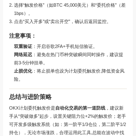
选择“触发价格”（如BTC 45,000美元）和“委托价格”（差
1bps）。
点击“买入开多”或“卖出开空”，确认后返回监控。
注意事项：
双重验证
：开启谷歌2FA+手机短信验证。
网络延迟
：避免在热门币种突破瞬间同时操作，建议提
前3-5分钟挂单。
止损优化
：将止损单也设为计划委托触发价,降低资金风
险。
总结与进阶策略
OKX计划委托触发价是
自动化交易的第一道防线
，建议新
手从“突破做多”起步，设置关键阻力位+2%的触发价；老手
可开发多级触发系统（如：第一阶平1/3仓位，第二阶平1/2
持仓），无论市场涨跌，合理运用此工具,总能在波动中找