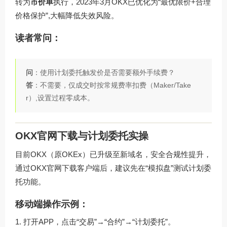
转为
市价单
执行，2023年3月OKX已优化为“最优限价+合理
价格保护”,大幅降低失效风险。
读者常问：
问
：使用计划委托触发价是否需要额外手续费？
答
：不需要，仅成交时按常规费率扣费（Maker/Take
r）,设置过程零成本。
OKX官网下载与计划委托实操
目前OKX（原OKEx）已升级至新域名，安全合规性提升，
通过
OKX官网下载
客户端后，建议先在“模拟盘”测试计划委
托功能。
移动端操作示例：
打开APP，点击“交易”→“合约”→“计划委托”。