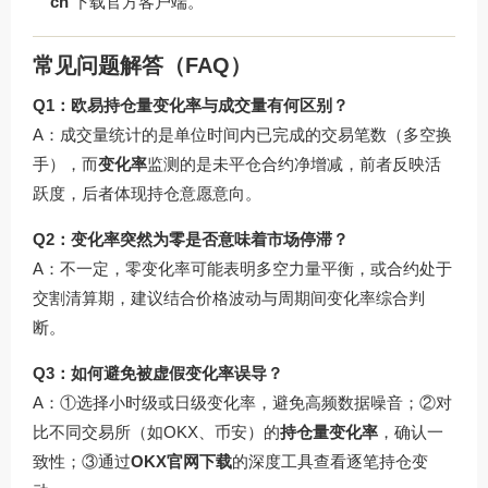
cn
下载官方客户端。
常见问题解答（FAQ）
Q1：欧易持仓量变化率与成交量有何区别？
A：成交量统计的是单位时间内已完成的交易笔数（多空换
手），而
变化率
监测的是未平仓合约净增减，前者反映活
跃度，后者体现持仓意愿意向。
Q2：变化率突然为零是否意味着市场停滞？
A：不一定，零变化率可能表明多空力量平衡，或合约处于
交割清算期，建议结合价格波动与周期间变化率综合判
断。
Q3：如何避免被虚假变化率误导？
A：①选择小时级或日级变化率，避免高频数据噪音；②对
比不同交易所（如OKX、币安）的
持仓量变化率
，确认一
致性；③通过
OKX官网下载
的深度工具查看逐笔持仓变