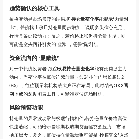
趋势确认的核心工具
价格变动是市场博弈的结果,但
持仓量变化率
能揭示“力量对
比”，若价格上涨且持仓量同步增加，说明多头信心充足，
行情具备延续动力；反之，若价格上涨但持仓量下降，则
可能是空头回补引发的“虚涨”，需警惕反转。
资金流向的“显微镜”
对于中长线投资者,跟踪
欧易持仓量变化率
能有效捕捉主力
动向，当变化率在低位连续放量（如24小时内增长超过2
0%），往往预示着机构或大户正在布局，此时结合
OKX官
网下载
的深度图表工具，可精准定位进场时机。
风险预警功能
持仓量的异常波动常与极端行情相伴,若持仓量在价格高位
快速萎缩，可能暗示看涨期权或期货面临交割压力，市场
抛压增大，反之，低位持仓量激增则可能是“抄底资金”入场