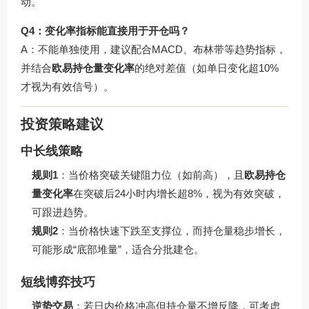
动。
Q4：变化率指标能直接用于开仓吗？
A：不能单独使用，建议配合MACD、布林带等趋势指标，
并结合
欧易持仓量变化率
的绝对差值（如单日变化超10%
才视为有效信号）。
投资策略建议
中长线策略
规则1
：当价格突破关键阻力位（如前高），且
欧易持仓
量变化率
在突破后24小时内增长超8%，视为有效突破，
可跟进趋势。
规则2
：当价格快速下跌至支撑位，而持仓量稳步增长，
可能形成“底部堆量”，适合分批建仓。
短线博弈技巧
逆势交易
：若日内价格冲高但持仓量不增反降，可考虑