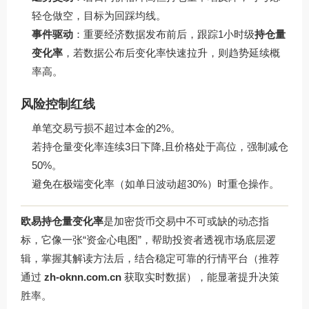
轻仓做空，目标为回踩均线。
事件驱动
：重要经济数据发布前后，跟踪1小时级
持仓量
变化率
，若数据公布后变化率快速拉升，则趋势延续概
率高。
风险控制红线
单笔交易亏损不超过本金的2%。
若持仓量变化率连续3日下降,且价格处于高位，强制减仓
50%。
避免在极端变化率（如单日波动超30%）时重仓操作。
欧易持仓量变化率
是加密货币交易中不可或缺的动态指
标，它像一张“资金心电图”，帮助投资者透视市场底层逻
辑，掌握其解读方法后，结合稳定可靠的行情平台（推荐
通过
zh-oknn.com.cn
获取实时数据），能显著提升决策
胜率。