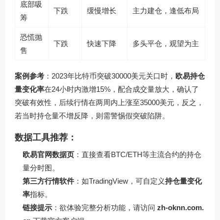
底部吸
下跌
缓慢增长
主力建仓，逢低布局
筹
恐慌抛
下跌
快速下降
多头平仓，观望为主
售
案例参考
：2023年比特币突破30000美元关口时，
欧易持仓
量变化率
在24小时内激增15%，配合成交量放大，确认了
突破有效性，后续行情在两周内上涨至35000美元，反之，
若当时持仓量不增反降，则需警惕假突破陷阱。
数据工具推荐：
欧易官网数据页
：直接查看BTC/ETH等主流合约的持仓
量分时图。
第三方行情软件
：如TradingView，可自定义
持仓量变化
率
指标。
链接提示
：欲体验完整分析功能，请访问
zh-oknn.com.