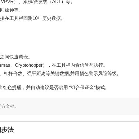
PVR）、累积/派发线（ADL）等。
间延伸等。
标,直接在工具栏回测10年历史数据。
”之间快速调仓。
as、Cryptohopper），在工具栏内看信号与执行。
P&L）、杠杆倍数、强平距离等关键数据,并用颜色警示风险等级。
出红色提醒，并自动建议是否启用 “组合保证金”模式。
官方文档。
四步法