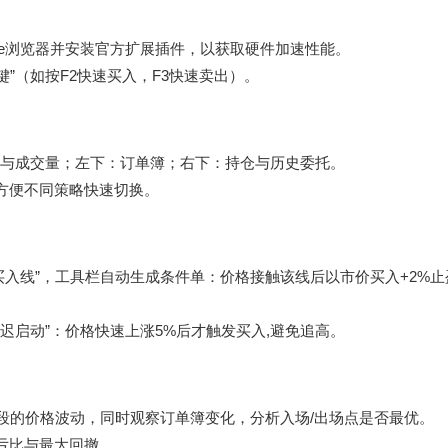
ome浏览器并安装官方扩展插件，以获取硬件加速性能。
键”（如按F2快速买入，F3快速卖出）。
图与成交量；左下：订单簿；右下：持仓与历史委托。
,方便不同策略快速切换。
买入线”，工具栏自动生成条件单：价格接触该线后以市价买入+2%止
迟启动”：价格快速上涨5%后才触发买入,避免追高。
间段的价格波动，同时观察订单簿变化，分析入场/出场点是否最优。
、盈亏比与最大回撤。