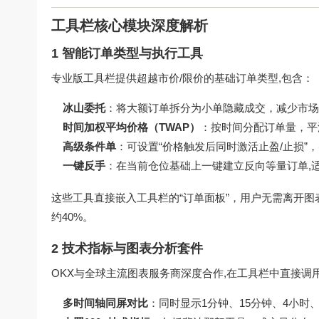
工具栏核心模块深度解析
1 智能订单类型与执行工具
专业版工具栏提供超越市价/限价的基础订单类型,包含：
冰山委托
：将大额订单拆分为小单隐藏成交，减少市场
时间加权平均价格（TWAP）
：按时间分配订单量，平
高级条件单
：可设置“价格触发后同时激活止盈/止损”
一键反手
：在当前仓位基础上一键建立反向等量订单,
这些工具直接嵌入工具栏的“订单面板”，用户无需离开图
约40%。
2 技术指标与图表分析套件
OKX与全球主流图表服务商深度合作,在工具栏中直接调
多时间轴同屏对比
：同时显示1分钟、15分钟、4小时