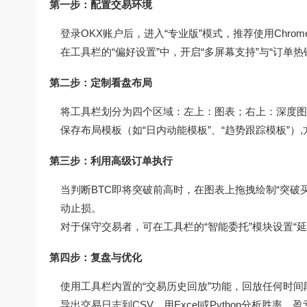
第一步：配置交易环境
登录OKX账户后，进入“专业版”模式，推荐使用Chr
在工具栏的“偏好设置”中，开启“多屏幕支持”与“订单热
第二步：定制看盘布局
将工具栏划分为四个区域：左上：图表；右上：深度
保存布局模板（如“日内动能模板”、“趋势跟踪模板”）
第三步：利用高级订单执行
当判断BTC即将突破前高时，在图表上拖拽绘制“突破
动止损。
对于保守交易者，可在工具栏的“智能委托”模块设置“延
第四步：复盘与优化
使用工具栏内置的“交易历史回放”功能，回放任何时
导出交易日志到CSV，用Excel或Python分析胜率