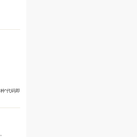
种“代码即
作。