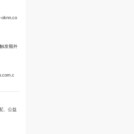
nn.co
会触发额外
om.c
分配、公益