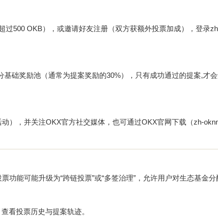
500 OKB），或邀请好友注册（双方获额外投票加成），登录zh-ok
分基础奖励池（通常为提案奖励的30%），只有成功通过的提案,才
，并关注OKX官方社交媒体，也可通过OKX官网下载（zh-oknn.c
投票功能可能升级为“跨链投票”或“多签治理”，允许用户对生态基金
户端，查看投票历史与提案轨迹。