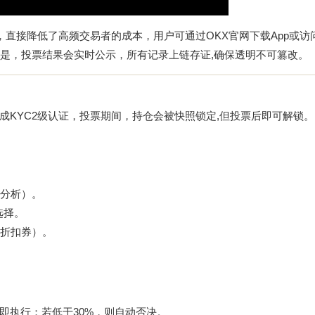
提案，直接降低了高频交易者的成本，用户可通过OKX官网下载App或访
得注意的是，投票结果会实时公示，所有记录上链存证,确保透明不可篡改。
完成KYC2级认证，投票期间，持仓会被快照锁定,但投票后即可解锁。
分析）。
选择。
折扣券）。
即执行；若低于30%，则自动否决。