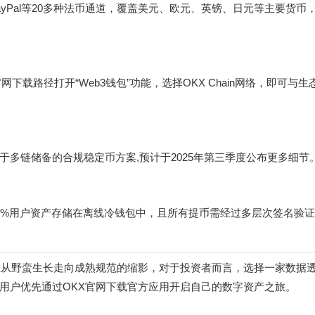
账、PayPal等20多种法币通道，覆盖美元、欧元、英镑、日元等主要货币
官网下载
路径打开“Web3钱包”功能，选择OKX Chain网络，即可与生
多链储备的合规稳定币方案,预计于2025年第三季度公布更多细节
%用户资产存储在离线冷钱包中，且所有提币需经过多层次签名验证，
行业从野蛮生长走向成熟规范的缩影，对于投资者而言，选择一家数据
用户优先通过
OKX官网下载
官方应用开启自己的数字资产之旅。