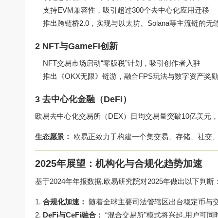
支持EVM兼容性，吸引超过300个去中心化应用迁移
推出跨链桥2.0，实现与以太坊、Solana等主流链的无
2 NFT与GameFi创新
NFT交易市场启动“零版税”计划，吸引创作者入驻
推出《OKX无限》链游，融合FPS玩法与数字资产奖
3 去中心化金融（DeFi）
欧易去中心化交易所（DEX）日均交易量突破10亿美元，
生态愿景：
欧易正致力于构建一个集交易、存储、社交、
2025年展望：机构化与合规化趋势加速
基于2024年年报数据,欧易研究院对2025年做出以下判断
合规化加速：
随着全球主要司法管辖区出台稳定币与交
DeFi与CeFi融合：
“混合交易所”模式将兴起,用户可