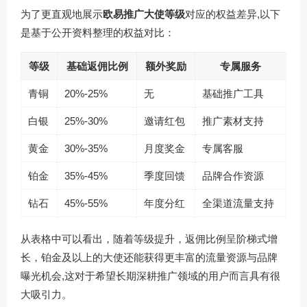
为了更直观地展示
欧易推广大使等级
对应的权益差异,以下
是基于公开资料整理的权益对比：
等级
基础返佣比例
额外奖励
专属服务
青铜
20%-25%
无
基础推广工具
白银
25%-30%
邀请红包
推广素材支持
黄金
30%-35%
月度奖金
专属客服
铂金
35%-45%
季度回馈
品牌合作资源
钻石
45%-55%
年度分红
全渠道流量支持
从表格中可以看出，随着等级提升，返佣比例呈阶梯式增
长，铂金及以上的大使还能获得更丰富的流量资源与品牌
曝光机会,这对于希望长期深耕推广领域的用户而言具有很
大吸引力。