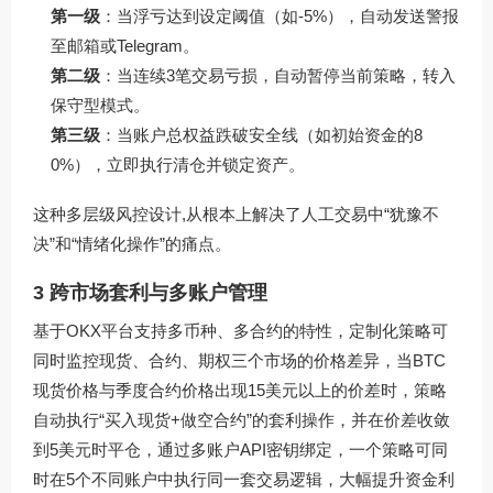
第一级
：当浮亏达到设定阈值（如-5%），自动发送警报
至邮箱或Telegram。
第二级
：当连续3笔交易亏损，自动暂停当前策略，转入
保守型模式。
第三级
：当账户总权益跌破安全线（如初始资金的8
0%），立即执行清仓并锁定资产。
这种多层级风控设计,从根本上解决了人工交易中“犹豫不
决”和“情绪化操作”的痛点。
3 跨市场套利与多账户管理
基于OKX平台支持多币种、多合约的特性，定制化策略可
同时监控现货、合约、期权三个市场的价格差异，当BTC
现货价格与季度合约价格出现15美元以上的价差时，策略
自动执行“买入现货+做空合约”的套利操作，并在价差收敛
到5美元时平仓，通过多账户API密钥绑定，一个策略可同
时在5个不同账户中执行同一套交易逻辑，大幅提升资金利