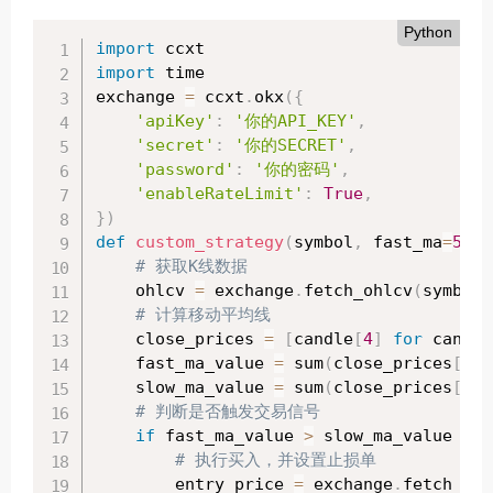
Python
import
import
 time

exchange 
=
 ccxt
.
okx
(
{
'apiKey'
:
'你的API_KEY'
,
'secret'
:
'你的SECRET'
,
'password'
:
'你的密码'
,
'enableRateLimit'
:
True
,
}
)
def
custom_strategy
(
symbol
,
 fast_ma
=
5
,
 s
# 获取K线数据
    ohlcv 
=
 exchange
.
fetch_ohlcv
(
symbol
,
# 计算移动平均线
    close_prices 
=
[
candle
[
4
]
for
 candle
    fast_ma_value 
=
 sum
(
close_prices
[
-
fa
    slow_ma_value 
=
 sum
(
close_prices
[
-
sl
# 判断是否触发交易信号
if
 fast_ma_value 
>
 slow_ma_value 
and
# 执行买入，并设置止损单
        entry_price 
=
 exchange
.
fetch_tic