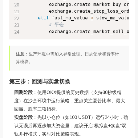
        exchange
.
create_market_buy_order
        exchange
.
create_stop_loss_order
(
elif
 fast_ma_value 
<
 slow_ma_value 
a
# 平仓
        exchange
.
create_market_sell_orde
注意
：生产环境中需加入异常处理、日志记录和费率计
算模块。
第三步：回测与实盘切换
回测阶段
：使用OKX提供的历史数据（支持30秒级精
度）在沙盒环境中运行策略，重点关注夏普比率、最大
回撤、胜率三项指标。
实盘阶段
：先以小仓位（如100 USDT）运行24小时，确
认无误后再逐步加大资金量，建议开启“模拟盘+实盘”双
轨并行模式，实时对比策略表现。