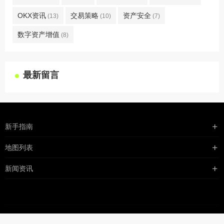
OKX资讯
交易策略
资产安全
(13)
(10)
(7)
数字资产增值
(8)
最新留言
新手指南
购买流程
地图列表
支付方式
最新文章
新闻资讯
配送流程
xml地图
行业新闻
常见问题
txt地图
公司新闻
robots
网站地图
媒体新闻