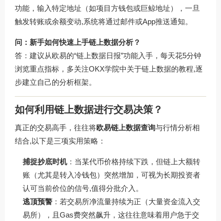
功能，输入特定地址（如项目方钱包或巨鲸地址），一旦
触发转账或余额变动,系统将通过邮件或App推送通知。
问：新手如何快速上手链上数据分析？
答：建议从欧易的“链上数据日报”功能入手，每天花5分钟
浏览重点指标，多关注OKX学院中关于链上数据的教程,逐
步建立自己的分析框架。
如何利用链上数据进行交易决策？
真正的交易高手，往往将
欧易链上数据查询
与行情分析相
结合,以下是三项实用策略：
捕捉抄底时机
：当某代币价格持续下跌，但链上大额转
账（尤其是转入冷钱包）突然增加，可视为长期投资者
认可当前价位的信号,值得分批介入。
逃顶预警
：若交易所净流量持续为正（大量资金流入交
易所），且Gas费突然飙升，这往往意味着用户急于交