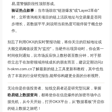
易,需警惕阶段性顶部形成。
验证热点叙事
：当市场鼓吹“链游爆发”或“Layer2革命”
时，立即查询相关项目的链上活跃地址与交易量是否同
步增长，若数据平平,则说明当前热度可能停留于概念炒
作。
别忘了利用OKX的实时警报功能，将你关注的巨鲸地址或
大额交易阈值设置为“监控”，当硬件出现异动时，你会第一
时间收到通知，比市场反应快上数秒甚至数分钟，对于那
些立志于在加密领域持续成长的朋友而言，建议定期访问
z
h-oknn.com.cn
了解最新的链上工具更新和教程，其中也包
含了丰富的行业研究报告,能帮你构建更全面的分析视野。
无论你是价值投资者、短线交易者还是研究型玩家，掌握
欧易链上数据查询
，都将使你在信息爆炸的加密市场中占
据先机，从今天开始，打开OKX平台，从“数据看板”开启你
的链上数据之旅吧！