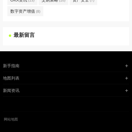
OKX资讯
交易策略
资产安全
(13)
(10)
(7)
数字资产增值
(8)
最新留言
新手指南
购买流程
地图列表
支付方式
最新文章
新闻资讯
配送流程
xml地图
行业新闻
常见问题
txt地图
公司新闻
robots
网站地图
媒体新闻
公益活动