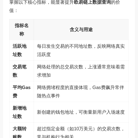
掌握以下核心指标，能显著提升
欧易链上数据查询
的价
值：
指标名
含义与用途
称
活跃地
每日发生交易的不同地址数，反映网络真实
址数
活跃度
交易笔
网络处理的总交易次数，上涨通常意味着需
数
求增加
平均Gas
网络拥堵程度的直接体现，Gas费飙升常伴
费
随热点事件
新增地
新创建的钱包地址，可衡量新用户入场速度
址数
大额转
超过指定金额（如10万美元）的交易次数，
账数
常与机构行为相关