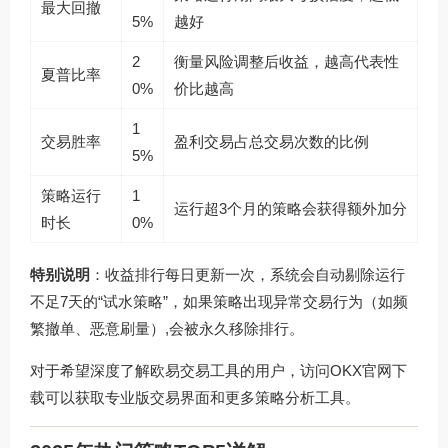
最大回撤
5%
越好
2
衡量风险调整后收益，越高代表性
夏普比率
0%
价比越高
1
交易胜率
盈利交易占总交易次数的比例
5%
策略运行
1
运行超3个月的策略会获得额外加分
时长
0%
特别说明
：收益排行每日更新一次，系统会自动剔除运行
不足7天的“试水策略”，如果策略出现异常交易行为（如频
繁撤单、恶意刷量）,会被永久移除排行。
对于希望深度了解欧易交易工具的用户，访问
OKX官网下
载
可以获取专业版交易界面和更多策略分析工具。