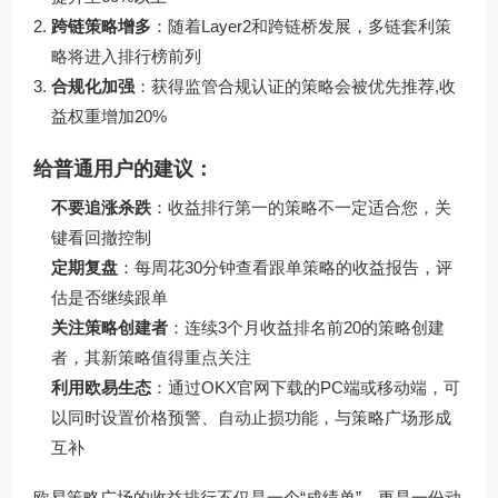
跨链策略增多
：随着Layer2和跨链桥发展，多链套利策
略将进入排行榜前列
合规化加强
：获得监管合规认证的策略会被优先推荐,收
益权重增加20%
给普通用户的建议：
不要追涨杀跌
：收益排行第一的策略不一定适合您，关
键看回撤控制
定期复盘
：每周花30分钟查看跟单策略的收益报告，评
估是否继续跟单
关注策略创建者
：连续3个月收益排名前20的策略创建
者，其新策略值得重点关注
利用欧易生态
：通过
OKX官网下载
的PC端或移动端，可
以同时设置价格预警、自动止损功能，与策略广场形成
互补
欧易策略广场的收益排行不仅是一个“成绩单”，更是一份动