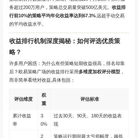
务超过200万用户，策略总交易量突破500亿美元。
收益排
行前10%的策略平均年化收益率达到67.3%
,远超手动交易
的平均收益水平。
收益排行机制深度揭秘：如何评选优质策
略？
许多用户困惑：为什么有些策略短期收益很高，排名却靠
后？欧易策略广场的收益排行采用
多维度加权评分模型
，
而非简单看绝对收益,具体包括：
权
评估维度
评估标准
重
累计收益
3
过去30天、90天、180天的收益表
率
0%
现
2
策略运行期间最大亏损幅度，越低