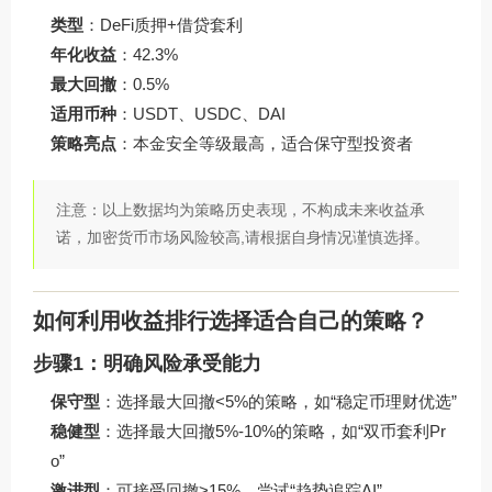
类型
：DeFi质押+借贷套利
年化收益
：42.3%
最大回撤
：0.5%
适用币种
：USDT、USDC、DAI
策略亮点
：本金安全等级最高，适合保守型投资者
注意：以上数据均为策略历史表现，不构成未来收益承
诺，加密货币市场风险较高,请根据自身情况谨慎选择。
如何利用收益排行选择适合自己的策略？
步骤1：明确风险承受能力
保守型
：选择最大回撤<5%的策略，如“稳定币理财优选”
稳健型
：选择最大回撤5%-10%的策略，如“双币套利Pr
o”
激进型
：可接受回撤>15%，尝试“趋势追踪AI”