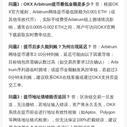
问题1：OKX Arbitrum提币最低金额是多少？
答：根据OK
X官方规则，Arbitrum网络提币最低限额为0.001 ETH（或
其他等效代币），实际手续费受Arbitrum链上拥堵情况影
响，通常在0.0005-0.002 ETH之间，用户可访问
OKX官网
下载
获取实时费率信息。
问题2：提币后多久能到账？为何出现延迟？
答：Arbitrum
网络提币通常2-10分钟到账，延迟可能由以下因素导致：
目标钱包所需确认数过高（如交易所要求12次确认）；Arbi
trum序列器临时拥堵；或提币金额触发风控审核，若超过3
0分钟未到账，建议联系OKX在线客服或通过
OKX支持页
提
交工单。
问题3：提币地址填错能否追回？
答：区块链交易一旦发
送，无法撤销，若地址输入错误，资产将永久丢失，OKX
系统在提币前会进行地址有效性校验（如Aptos、Polygon
等网络地址格式检测），但无法保证100%拦截错误，建议