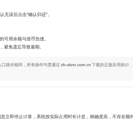
认无误后点击“确认归还”。
您的可用余额与借币负债。
能，避免遗忘导致逾期。
归还”入口路径相同，所有操作均需通过
zh-oknn.com.cn
下载的正版应用执行
？
利息立即停止计算，系统按实际占用时长计息，精确度高，不存在额