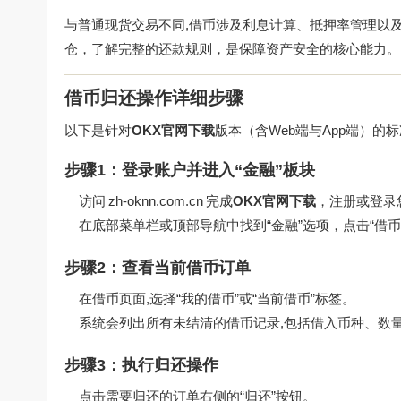
与普通现货交易不同,借币涉及利息计算、抵押率管理以
仓，了解完整的还款规则，是保障资产安全的核心能力。
借币归还操作详细步骤
以下是针对
OKX官网下载
版本（含Web端与App端）的
步骤1：登录账户并进入“金融”板块
访问
zh-oknn.com.cn
完成
OKX官网下载
，注册或登录
在底部菜单栏或顶部导航中找到“金融”选项，点击“借币
步骤2：查看当前借币订单
在借币页面,选择“我的借币”或“当前借币”标签。
系统会列出所有未结清的借币记录,包括借入币种、数
步骤3：执行归还操作
点击需要归还的订单右侧的“归还”按钮。