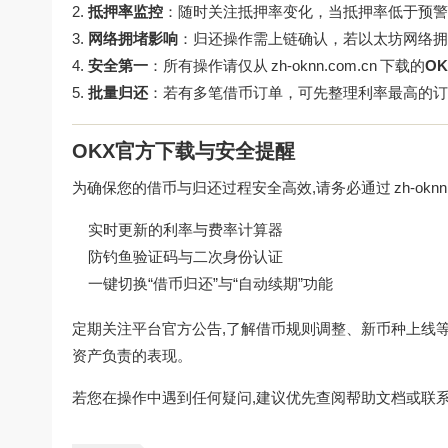
抵押率监控
：随时关注抵押率变化，当抵押率低于预警
网络拥堵影响
：归还操作需上链确认，若以太坊网络拥
安全第一
：所有操作请仅从
zh-oknn.com.cn
下载的
O
批量归还
：若有多笔借币订单，可先整理利率最高的订
OKX官方下载与安全提醒
为确保您的借币与归还过程安全高效,请务必通过
zh-oknn
实时更新的利率与费率计算器
防钓鱼验证码与二次身份认证
一键切换“借币归还”与“自动续期”功能
定期关注平台官方公告,了解借币规则调整、新币种上线
资产负责的表现。
若您在操作中遇到任何疑问,建议优先查阅帮助文档或联系