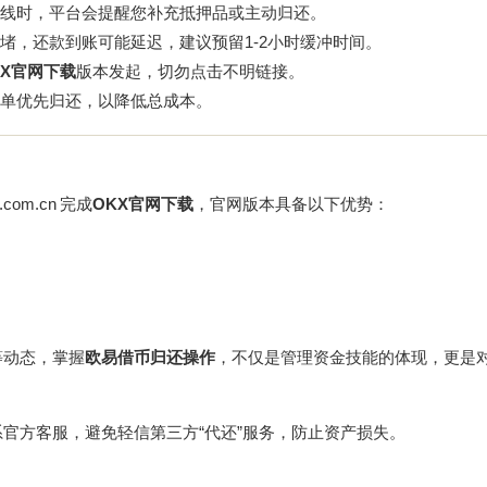
线时，平台会提醒您补充抵押品或主动归还。
堵，还款到账可能延迟，建议预留1-2小时缓冲时间。
KX官网下载
版本发起，切勿点击不明链接。
单优先归还，以降低总成本。
.com.cn
完成
OKX官网下载
，官网版本具备以下优势：
等动态，掌握
欧易借币归还操作
，不仅是管理资金技能的体现，更是
官方客服，避免轻信第三方“代还”服务，防止资产损失。