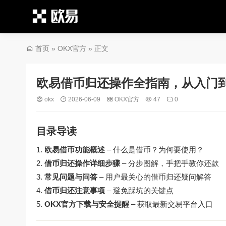
首页
»
OKX官方
» 正文
欧易借币归还操作全指南，从入门到
okx
2026-06-09
OKX官方
47
0
目录导读
欧易借币功能概述
– 什么是借币？为何要使用？
借币归还操作详细步骤
– 分步图解，手把手教你还款
常见问题与问答
– 用户最关心的借币归还疑问解答
借币归还注意事项
– 避免踩坑的关键点
OKX官方下载与安全提醒
– 获取最新交易平台入口