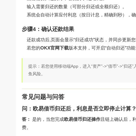
输入需要归还的数量（可部分归还或全额归还）。
系统会自动计算应付利息（按日计息，精确到秒），确
步骤4：确认还款结果
还款成功后,页面会显示“归还成功”状态，并同步更新
若您的
OKX官网下载
版本支持，可开启“自动归还”功
提示：若您使用移动端App，进入“资产”->“借币”->“
鱼风险。
常见问题与问答
问：欧易借币归还后，利息是否立即停止计算
答：
是的，当您完成
欧易借币归还操作
且链上确认后，
费。