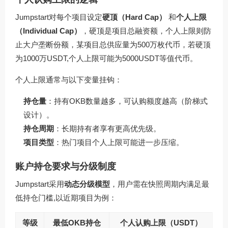
Jumpstart对每个项目设定
硬顶（Hard Cap）
和
个人上限
（Individual Cap）
，硬顶是项目总融资额，个人上限则防
止大户垄断份额，某项目总供应量为500万枚代币，若硬顶
为1000万USDT,个人上限可能为5000USDT等值代币。
个人上限通常与以下变量挂钩：
持仓量
：持有OKB数量越多，可认购额度越高（阶梯式
设计）。
持仓周期
：长期持有者享有更高优先级。
项目类型
：热门项目个人上限可能进一步压缩。
账户持仓要求与分级制度
Jumpstart采用
动态分级模型
，用户需在快照周期内满足最
低持仓门槛,以近期项目为例：
等级
最低OKB持仓
个人认购上限（USDT）