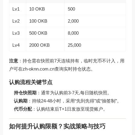
Lv1
10 OKB
500
Lv2
100 OKB
2,000
Lv3
500 OKB
8,000
Lv4
2000 OKB
25,000
注意
：持仓需在快照前7天连续持有，临时充币不计入，用
户可在
zh-oknn.com.cn
查询实时持仓状态。
认购流程关键节点
持仓快照期
：通常为认购前3-7天,每日随机快照。
认购期
：持续24-48小时，采用“先到先得”或“抽签制”。
代币分配
：认购结束后T+1日发放至现货账户。
如何提升认购限额？实战策略与技巧