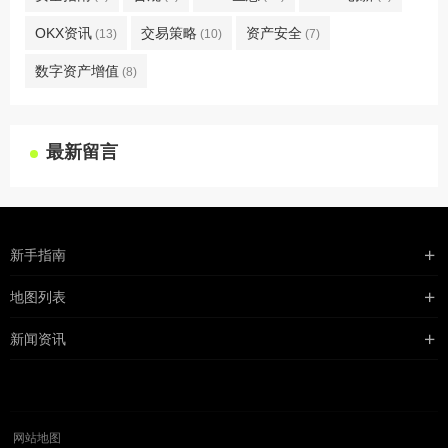
OKX资讯
交易策略
资产安全
(13)
(10)
(7)
数字资产增值
(8)
最新留言
新手指南
购买流程
地图列表
支付方式
最新文章
新闻资讯
配送流程
xml地图
行业新闻
常见问题
txt地图
公司新闻
robots
网站地图
媒体新闻