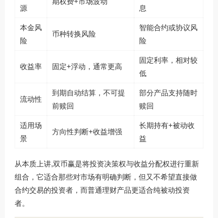
期权费+市场波动
源
息
本金风
智能合约或协议风
币种转换风险
险
险
固定利率，相对较
收益率
固定+浮动，通常更高
低
到期自动结算，不可提
部分产品支持随时
流动性
前赎回
赎回
适用场
长期持有+被动收
方向性判断+收益增强
景
益
从本质上讲,双币赢是将投资决策权与收益分配权进行重新
组合，它适合那些对市场有明确判断，但又不希望直接做
合约交易的投资者，而普通理财产品更适合纯被动投资
者。