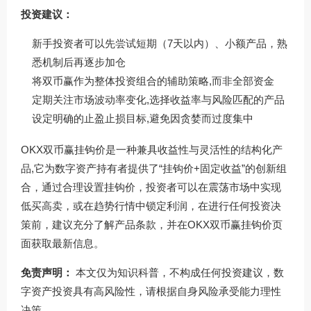
投资建议：
新手投资者可以先尝试短期（7天以内）、小额产品，熟
悉机制后再逐步加仓
将双币赢作为整体投资组合的辅助策略,而非全部资金
定期关注市场波动率变化,选择收益率与风险匹配的产品
设定明确的止盈止损目标,避免因贪婪而过度集中
OKX双币赢挂钩价是一种兼具收益性与灵活性的结构化产
品,它为数字资产持有者提供了“挂钩价+固定收益”的创新组
合，通过合理设置挂钩价，投资者可以在震荡市场中实现
低买高卖，或在趋势行情中锁定利润，在进行任何投资决
策前，建议充分了解产品条款，并在
OKX双币赢挂钩价
页
面获取最新信息。
免责声明：
本文仅为知识科普，不构成任何投资建议，数
字资产投资具有高风险性，请根据自身风险承受能力理性
决策。