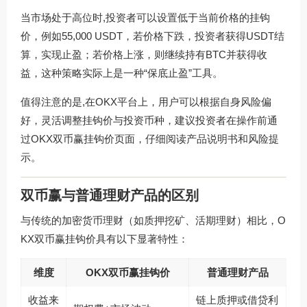
当市场处于高位时,投资者可以设置低于当前价格的挂钩
价，例如55,000 USDT，若价格下跌，投资者获得USDT结
算，实现止盈；若价格上涨，则继续持有BTC并获得收
益，这种策略实际上是一种“保底止盈”工具。
值得注意的是,在OKX平台上，用户可以根据自身风险偏
好，灵活调整挂钩价与投资币种，建议投资者在操作前通
过
OKX双币赢挂钩价
页面，仔细阅读产品说明书和风险提
示。
双币赢与普通理财产品的区别
与传统的加密货币理财（如质押挖矿、活期理财）相比，O
KX双币赢挂钩价具有以下显著特性：
维度
OKX双币赢挂钩价
普通理财产品
收益来
链上质押或借贷利