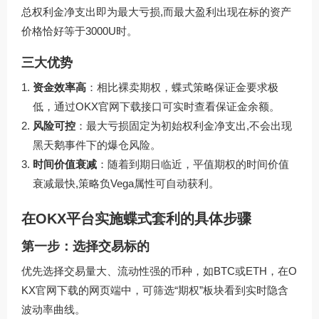
总权利金净支出即为最大亏损,而最大盈利出现在标的资产
价格恰好等于3000U时。
三大优势
资金效率高
：相比裸卖期权，蝶式策略保证金要求极
低，通过
OKX官网下载
接口可实时查看保证金余额。
风险可控
：最大亏损固定为初始权利金净支出,不会出现
黑天鹅事件下的爆仓风险。
时间价值衰减
：随着到期日临近，平值期权的时间价值
衰减最快,策略负Vega属性可自动获利。
在OKX平台实施蝶式套利的具体步骤
第一步：选择交易标的
优先选择交易量大、流动性强的币种，如BTC或ETH，在O
KX官网下载的网页端中，可筛选“期权”板块看到实时隐含
波动率曲线。