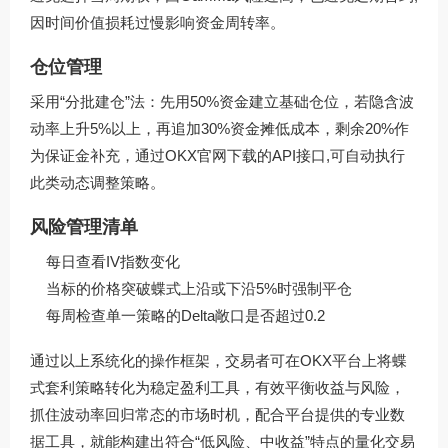
因时间价值损耗过慢影响资金周转率。
仓位管理
采用“分批建仓”法：先用50%资金建立基础仓位，若隐含波
动率上升5%以上，再追加30%资金摊低成本，剩余20%作
为保证金补充，通过
OKX官网下载
的API接口,可自动执行
此类动态调整策略。
风险管理清单
每日查看IV指数变化
当标的价格突破蝶式上沿或下沿5%时强制平仓
每周检查单一策略的Delta敞口是否超过0.2
通过以上系统化的操作框架，交易者可在OKX平台上将蝶
式套利策略转化为稳定盈利工具，有效平衡收益与风险，
抓住波动率回归常态的市场时机，配合平台提供的专业数
据工具，就能构建出符合“低风险、中收益”特点的量化交易