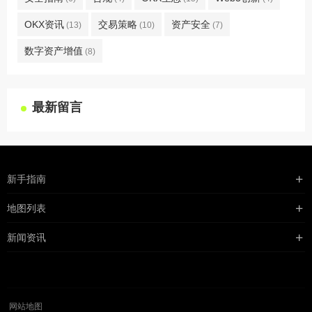
OKX资讯
交易策略
资产安全
(13)
(10)
(7)
数字资产增值
(8)
最新留言
新手指南
购买流程
地图列表
支付方式
最新文章
新闻资讯
配送流程
xml地图
行业新闻
常见问题
txt地图
公司新闻
robots
网站地图
媒体新闻