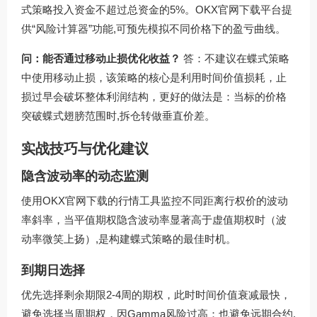
式策略投入资金不超过总资金的5%。
OKX官网下载
平台提
供“风险计算器”功能,可预先模拟不同价格下的盈亏曲线。
问：能否通过移动止损优化收益？
答：不建议在蝶式策略
中使用移动止损，该策略的核心是利用时间价值损耗，止
损过早会破坏整体利润结构，更好的做法是：当标的价格
突破蝶式翅膀范围时,拆仓转做垂直价差。
实战技巧与优化建议
隐含波动率的动态监测
使用OKX官网下载的行情工具监控不同距离行权价的波动
率斜率，当平值期权隐含波动率显著高于虚值期权时（波
动率微笑上扬）,是构建蝶式策略的最佳时机。
到期日选择
优先选择剩余期限2-4周的期权，此时时间价值衰减最快，
避免选择当周期权，因Gamma风险过高；也避免远期合约,