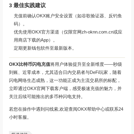
3 最佳实践建议
充值前确认OKX账户安全设置（如谷歌验证器、反钓鱼
码）。
优先使用OKX官方渠道（仅限官网
zh-oknn.com.cn
或应
用商店下载的App）。
定期更新钱包软件至最新版本。
OKX比特币闪电充值
将用户体验提升至全新维度——秒级
到账、近零成本，尤其适合日内交易者与DeFi玩家，随着
闪电网络生态成熟，这一功能正成为主流交易所的标配，
立即通过
OKX官网下载
客户端，感受极速充值的魅力，并
关注后续可能推出的多币种闪电支持。
若您在操作中遇到问线索,欢迎查阅OKX帮助中心或联系24
小时客服。