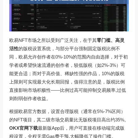
欧易NFT市场之所以受到广泛关注，在于其
零门槛、高灵
活性
的版税设置系统，与部分平台强制固定版税比例不
同，欧易允许创作者在0%-10%的范围内自由选择，对于初
学者或希望快速流通的创作者，较低版税（如2%-3%）可
能更合适；而对于高价值、稀缺性强的作品，10%的版税
上限则可实现最大化长期回报，值得注意的是，版税比例
直接影响市场积极性——比例过高可能抑制交易频率,过低
则削弱创作者收益。
根据欧易官方数据，设置合理版税（通常在5%-7%区间）
的NFT项目，其二级市场交易量比无版税项目高出约35%。
OKX官网下载
最新版App后，用户可直接在移动端完成版
税设置，全程无需Gas费干预,大幅降低了操作门槛。