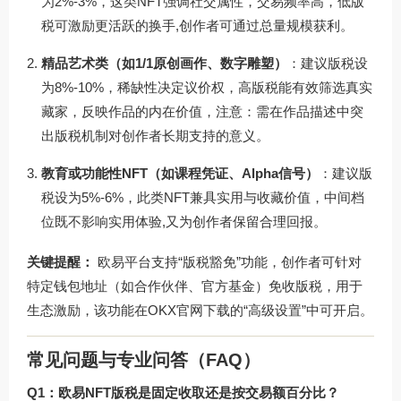
为2%-3%，这类NFT强调社交属性，交易频率高，低版
税可激励更活跃的换手,创作者可通过总量规模获利。
精品艺术类（如1/1原创画作、数字雕塑）
：建议版税设
为8%-10%，稀缺性决定议价权，高版税能有效筛选真实
藏家，反映作品的内在价值，注意：需在作品描述中突
出版税机制对创作者长期支持的意义。
教育或功能性NFT（如课程凭证、Alpha信号）
：建议版
税设为5%-6%，此类NFT兼具实用与收藏价值，中间档
位既不影响实用体验,又为创作者保留合理回报。
关键提醒：
欧易平台支持“版税豁免”功能，创作者可针对
特定钱包地址（如合作伙伴、官方基金）免收版税，用于
生态激励，该功能在
OKX官网下载
的“高级设置”中可开启。
常见问题与专业问答（FAQ）
Q1：欧易NFT版税是固定收取还是按交易额百分比？