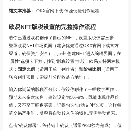
锚文本推荐：
OKX官网下载
体验便捷创作流程
欧易NFT版税设置的完整操作流程
若你已通过欧易创作了自己的NFT，设置版税仅需三步，
登录欧易NFT市场页面（建议优先通过
OKX官网下载
官方
渠道，确保资产安全），点击“创建NFT”进入编辑界面，在
“属性”选项卡下方，找到“版税设置”字段，欧易支持两种模
式：
固定比例
（适用于单一创作者）和
阶梯比例
（适用于
联合创作项目，需提前分配收益方地址）。
输入你期望的版税百分比，假设你创作了一幅数字画作，
预期未来多次转售，建议设定为5%-8%，既能体现作品价
值，又不至于吓退买家，记得勾选“自动支付”选项，这样每
笔交易产生时，版税将自动转入你的钱包,无需手动追索。
点击“确认部署”，等待链上确认（通常在30秒内完成），值