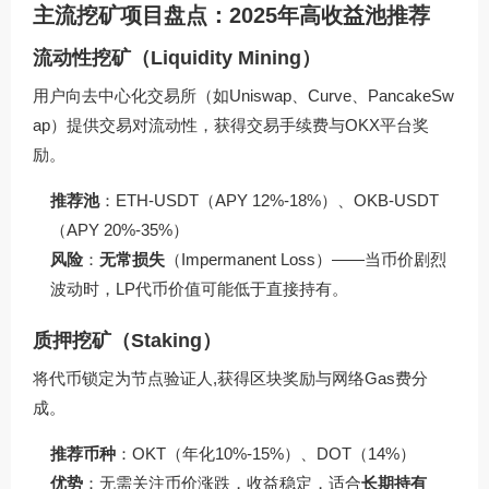
主流挖矿项目盘点：2025年高收益池推荐
流动性挖矿（Liquidity Mining）
用户向去中心化交易所（如Uniswap、Curve、PancakeSw
ap）提供交易对流动性，获得交易手续费与OKX平台奖
励。
推荐池
：ETH-USDT（APY 12%-18%）、OKB-USDT
（APY 20%-35%）
风险
：
无常损失
（Impermanent Loss）——当币价剧烈
波动时，LP代币价值可能低于直接持有。
质押挖矿（Staking）
将代币锁定为节点验证人,获得区块奖励与网络Gas费分
成。
推荐币种
：OKT（年化10%-15%）、DOT（14%）
优势
：无需关注币价涨跌，收益稳定，适合
长期持有