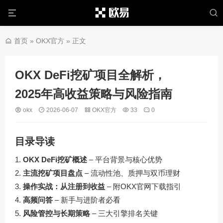
首页
»
OKX官方
» 正文
OKX DeFi挖矿项目全解析，
2025年高收益策略与风险指南
okx
2026-06-07
OKX官方
33
0
目录导读
OKX DeFi挖矿概述
– 平台背景与核心优势
主流挖矿项目盘点
– 流动性池、质押与双币理财
操作实战：从注册到收益
– 附OKX官网下载指引
高频问答
– 新手与进阶者必看
风险管控与长期策略
– 三大引擎排名关键