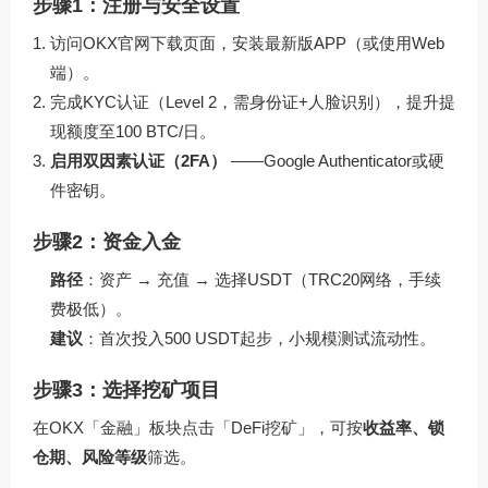
步骤1：注册与安全设置
访问
OKX官网下载
页面，安装最新版APP（或使用Web
端）。
完成KYC认证（Level 2，需身份证+人脸识别），提升提
现额度至100 BTC/日。
启用双因素认证（2FA）
——Google Authenticator或硬
件密钥。
步骤2：资金入金
路径
：资产 → 充值 → 选择USDT（TRC20网络，手续
费极低）。
建议
：首次投入500 USDT起步，小规模测试流动性。
步骤3：选择挖矿项目
在OKX「金融」板块点击「DeFi挖矿」，可按
收益率、锁
仓期、风险等级
筛选。