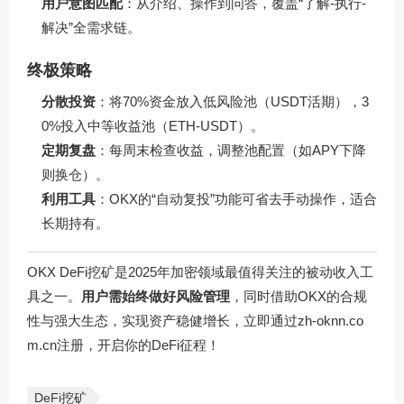
用户意图匹配
：从介绍、操作到问答，覆盖“了解-执行-
解决”全需求链。
终极策略
分散投资
：将70%资金放入低风险池（USDT活期），3
0%投入中等收益池（ETH-USDT）。
定期复盘
：每周末检查收益，调整池配置（如APY下降
则换仓）。
利用工具
：OKX的“自动复投”功能可省去手动操作，适合
长期持有。
OKX DeFi挖矿是2025年加密领域最值得关注的被动收入工
具之一。
用户需始终做好风险管理
，同时借助OKX的合规
性与强大生态，实现资产稳健增长，立即通过
zh-oknn.co
m.cn
注册，开启你的DeFi征程！
DeFi挖矿