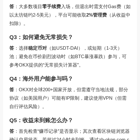
答
：大多数项目
零手续费
入场，但退出时需支付Gas费（如
以太坊链约2-5美元），平台可能收取
2%管理费
（从收益中
扣除）。
Q3：如何避免无常损失？
答
：选择
稳定币对
（如USDT-DAI），或短期（1-3天）
池；避免在币价剧烈波动时（如BTC暴涨暴跌）参与，可
参考OKX提供的“无常损失计算器”。
Q4：海外用户能参与吗？
答
：OKX对全球200+国家开放，但需遵守当地法规，部分
协议（如美国用户）可能有IP限制，建议使用VPN（但需
自行评估风险）。
Q5：收益未到账怎么办？
答
：首先检查“赚币记录”是否显示；其次查看区块链浏览器
确认交易状态，若超过24小时未到账，通过
zh-oknn.com.c