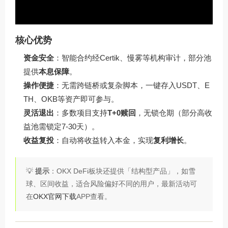
核心优势
资金安全
：智能合约经Certik、慢雾等机构审计，部分池
提供
本息保障
。
操作便捷
：无需跨链桥或复杂脚本，一键存入USDT、E
TH、OKB等资产即可参与。
灵活退出
：多数项目支持
T+0赎回
，无锁仓期（部分高收
益池需锁定7-30天）。
收益复投
：自动将收益转入本金，实现
复利增长
。
💡
提示
：OKX DeFi板块还提供「结构型产品」，如雪
球、区间收益，适合风险偏好不同的用户，最新活动可
在
OKX官网下载
APP查看。