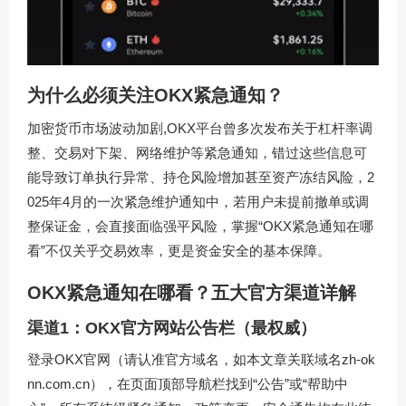
为什么必须关注OKX紧急通知？
加密货币市场波动加剧,OKX平台曾多次发布关于杠杆率调
整、交易对下架、网络维护等紧急通知，错过这些信息可
能导致订单执行异常、持仓风险增加甚至资产冻结风险，2
025年4月的一次紧急维护通知中，若用户未提前撤单或调
整保证金，会直接面临强平风险，掌握“OKX紧急通知在哪
看”不仅关乎交易效率，更是资金安全的基本保障。
OKX紧急通知在哪看？五大官方渠道详解
渠道1：OKX官方网站公告栏（最权威）
登录OKX官网（请认准官方域名，如本文章关联域名
zh-ok
nn.com.cn
），在页面顶部导航栏找到“公告”或“帮助中