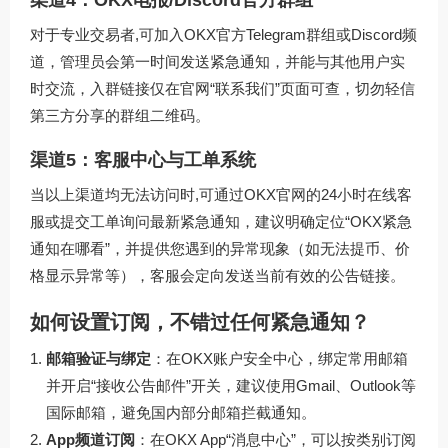
渠道4：OKX电报/Discord官方群组
对于专业交易者,可加入OKX官方Telegram群组或Discord频
道，管理员会第一时间发送紧急通知，并能与其他用户实
时交流，入群链接仅在官网“联系我们”页面可查，切勿轻信
第三方分享的群组二维码。
渠道5：客服中心与工单系统
当以上渠道均无法访问时,可通过OKX官网的24小时在线客
服或提交工单询问最新紧急通知，建议明确定位“OKX紧急
通知在哪看”，并提供您遇到的异常现象（如无法提币、价
格显示异常等），客服会定向发送当前有效的公告链接。
如何设置订阅，不错过任何紧急通知？
邮箱验证与绑定
：在OKX账户安全中心，绑定常用邮箱
并开启“接收公告邮件”开关，建议使用Gmail、Outlook等
国际邮箱，避免国内部分邮箱拦截通知。
App频道订阅
：在OKX App“消息中心”，可以按类别订阅