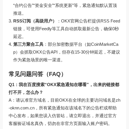
“合约公告”“资金安全”“系统更新”等，紧急通知默认置顶
推送。
RSS订阅（高级用户）
：OKX官网公告栏提供RSS Feed
链接，可使用Feedly等工具自动抓取最新公告，确保0秒
延迟。
第三方聚合工具
：部分加密数据平台（如CoinMarketCa
p）会抓取OKX公告API，但存在15-30分钟延迟，不建议
作为紧急场景的唯一渠道。
常见问题问答（FAQ）
Q1：我在百度搜索“OKX紧急通知在哪看”，出来的链接都
打不开，怎么办？
A：请认准官方域名，目前OKX在全球的主要访问域名是
zh
-oknn.com.cn
，所有紧急通知在该域名下的公告栏或帮助
中心发布，如果您误入仿冒站，请立即退出，并通过官方
客服验证域名真伪，切勿在非官方页面输入账户密码。