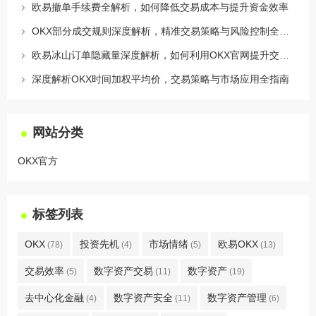
欧易撤单手续费全解析，如何降低交易成本与提升资金效率
OKX部分成交规则深度解析，精准交易策略与风险控制全攻略
欧易冰山订单隐藏量深度解析，如何利用OKX官网提升交易策略
深度解析OKX时间加权平均价，交易策略与市场应用全指南
网站分类
OKX官方
标签列表
OKX
投资先机
市场情绪
欧易OKX
(78)
(4)
(5)
(13)
交易效率
数字资产交易
数字资产
(5)
(11)
(19)
去中心化金融
数字资产安全
数字资产管理
(4)
(11)
(6)