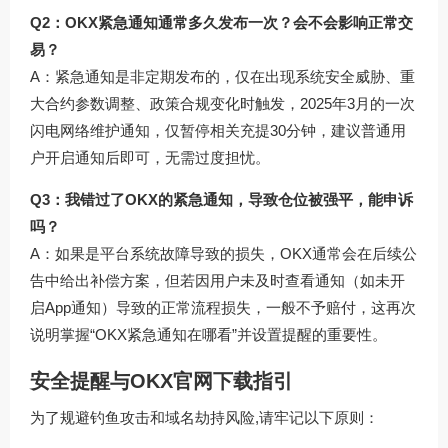
Q2：OKX紧急通知通常多久发布一次？会不会影响正常交
易？
A：紧急通知是非定期发布的，仅在出现系统安全威胁、重
大合约参数调整、政策合规变化时触发，2025年3月的一次
闪电网络维护通知，仅暂停相关充提30分钟，建议普通用
户开启通知后即可，无需过度担忧。
Q3：我错过了OKX的紧急通知，导致仓位被强平，能申诉
吗？
A：如果是平台系统故障导致的损失，OKX通常会在后续公
告中给出补偿方案，但若因用户未及时查看通知（如未开
启App通知）导致的正常流程损失，一般不予赔付，这再次
说明掌握“OKX紧急通知在哪看”并设置提醒的重要性。
安全提醒与OKX官网下载指引
为了规避钓鱼攻击和域名劫持风险,请牢记以下原则：