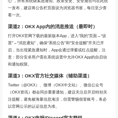
心”，所有系统级紧急通知、政策变更、安全通告均在此统
一发布，建议将公告栏页面设为浏览器书签，每日至少查
看一次。
渠道2：OKX App内的消息推送（最即时）
打开
OKX官网下载
的最新版本App，进入“我的”页面→“设
置”→“消息通知”，确保“系统公告”和“安全提醒”开关已开
启，当出现紧急通知时，App会通过弹窗或红点提醒，注
意：部分安卓用户需在系统设置中允许OKX App的自启动
和通知权限。
渠道3：OKX官方社交媒体（辅助渠道）
Twitter（@OKX）、微博（OKX中文站）、微信公众号
（OKX资讯）都会同步重要通知，建议关注后开启特别关
注提醒，避免被海量信息淹没，但需警惕假冒账号，务必
以官网公示的认证信息为准。