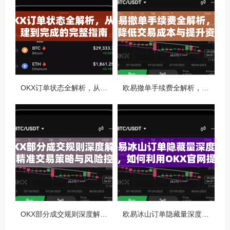
OKX订单状态全解析，从创建到完成的完整指南
欧易撤单手续费全解析，如何降低交易成本与提升资金效率
OKX部分成交规则深度解析，精准交易策略与风险控制全攻略
欧易冰山订单隐藏量深度解析，如何利用OKX官网提升交易策略