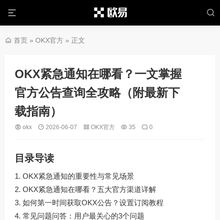
首页
»
OKX官方
» 正文
OKX紧急通知在哪看？一文掌握
官方公告查询全攻略（附最新下
载指南）
okx
2026-06-07
OKX官方
35
0
目录导读
OKX紧急通知的重要性与常见场景
OKX紧急通知在哪看？五大官方渠道详解
如何第一时间获取OKX公告？设置订阅教程
常见问题问答：用户最关心的3个问题