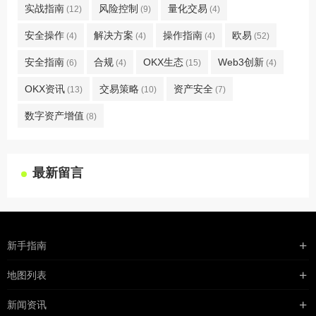
实战指南
风险控制
量化交易
(12)
(9)
(4)
安全操作
解决方案
操作指南
欧易
(4)
(4)
(4)
(52)
安全指南
合规
OKX生态
Web3创新
(6)
(4)
(15)
(4)
OKX资讯
交易策略
资产安全
(13)
(10)
(7)
数字资产增值
(8)
最新留言
新手指南
购买流程
地图列表
支付方式
最新文章
新闻资讯
配送流程