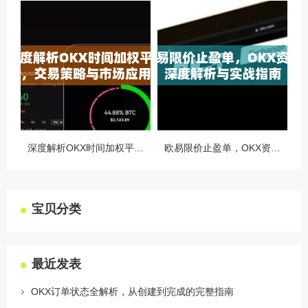
深度解析OKX时间加权平均价，交易策略与市场应用全指南
欧易限价止盈单，OKX资讯深度解析与实战指南
宝贝分类
最近发表
OKX订单状态全解析，从创建到完成的完整指南