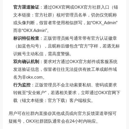
官方渠道验证
：通过OKX官网或
OKX官方社群入口
（锚
文本链接：官方社群）核对管理员名单，切勿仅凭昵称
或头像判断，假冒者常使用相似拼写，如“OKX_Admin”
而非“OKX Admin”。
标识特征检查
：正版管理员账号通常带有官方认证徽章
（如蓝色勾号），且昵称后缀包含“官方”字样，若遇无标
识账号主动私信，需高度警惕。
双向确认机制
：要求对方通过OKX官方邮件或客服系统
发送验证信息，假冒者往往无法提供有效工单或邮件域
名为非okx.com。
行为监控
：正版管理员不会主动索要私钥、密码或要求
转账至“安全账户”，若遇相关要求，立即通过
OKX官网下
载
（锚文本链接：官方下载）客户端核实。
用户可在社群内直接@其他成员或向官方反馈渠道举报可
疑账号，OKX社群团队通常会在24小时内响应。