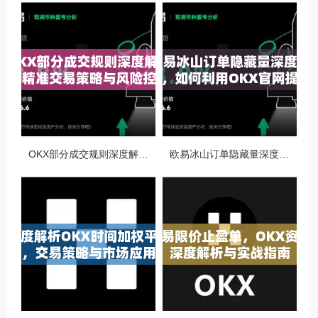
OKX部分成交规则深度解析，精准交易策略与风险控制全攻略
欧易冰山订单隐藏量深度解析，如何利用OKX官网提升交易策略