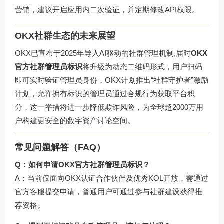
营销，建议开启应用内二次验证，并定期修改API权限。
OKX社群生态的未来展望
OKX已宣布于2025年导入AI驱动的社群管理机制,届时
OKX
官方社群管理员标识
将升级为动态二维码形式，用户扫码
即可实时验证管理员身份，OKX计划推出“社群守护者”激励
计划，允许拥有标识的管理员通过合规行为获取平台积
分，这一举措将进一步降低欺诈风险，为全球超2000万用
户构建更安全的数字资产讨论空间。
常见问题解答（FAQ）
Q：如何申请OKX官方社群管理员标识？
A：当前仅面向OKX认证合作伙伴及优秀KOL开放，需通过
官方客服提交申请，普通用户可通过参与社群建设获得推
荐资格。