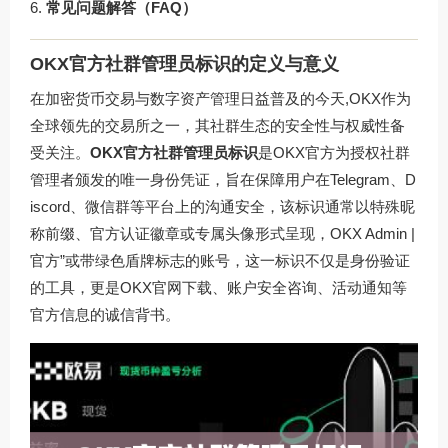
常见问题解答（FAQ）
OKX官方社群管理员标识的定义与意义
在加密货币交易与数字资产管理日益普及的今天,OKX作为
全球领先的交易所之一，其社群生态的安全性与权威性备
受关注。
OKX官方社群管理员标识
是OKX官方为授权社群
管理者颁发的唯一身份凭证，旨在保障用户在Telegram、D
iscord、微信群等平台上的沟通安全，该标识通常以特殊昵
称前缀、官方认证徽章或专属头像形式呈现，OKX Admin |
官方”或带绿色盾牌标志的账号，这一标识不仅是身份验证
的工具，更是OKX官网下载、账户安全咨询、活动通知等
官方信息的诚信背书。