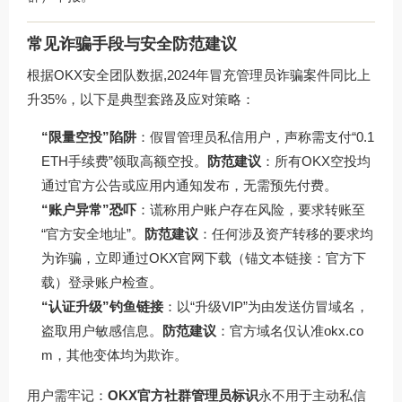
常见诈骗手段与安全防范建议
根据OKX安全团队数据,2024年冒充管理员诈骗案件同比上
升35%，以下是典型套路及应对策略：
“限量空投”陷阱
：假冒管理员私信用户，声称需支付“0.1
ETH手续费”领取高额空投。
防范建议
：所有OKX空投均
通过官方公告或应用内通知发布，无需预先付费。
“账户异常”恐吓
：谎称用户账户存在风险，要求转账至
“官方安全地址”。
防范建议
：任何涉及资产转移的要求均
为诈骗，立即通过
OKX官网下载
（锚文本链接：官方下
载）登录账户检查。
“认证升级”钓鱼链接
：以“升级VIP”为由发送仿冒域名，
盗取用户敏感信息。
防范建议
：官方域名仅认准okx.co
m，其他变体均为欺诈。
用户需牢记：
OKX官方社群管理员标识
永不用于主动私信