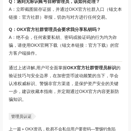
Q：遇到无标识账号自称管理员，该如何处理？
A：立即截图留存证据，并通过
OKX官方社群入口
（锚文本
链接：官方社群）举报，切勿与对方进行任何交易。
Q：OKX官方社群管理员会要求我分享私钥吗？
A：绝不会，任何索要私钥、密码或验证码的行为均为诈
骗，请使用
OKX官网下载
（锚文本链接：官方下载）的官
方客户端操作。
通过上述详解,用户可全面掌握
OKX官方社群管理员标识
的
验证技巧与安全边界，在加密货币波动频繁的当下，学会
认准权威标识、警惕非官方渠道，是保护资产安全的关键
一步，建议收藏本指南，并定期通过OKX官方内容更新防
骗知识。
管理员认证
上一篇
OKX资讯，欧易不会私信用户要密码—警惕钓鱼陷