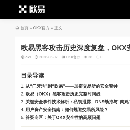
首页
»
OKX官方
» 正文
欧易黑客攻击历史深度复盘，OKX
okx
2026-06-07
OKX官方
38
0
目录导读
从“门牙沟”到“欧易”——加密交易所的安全警钟
欧易（OKX）黑客攻击历史完整时间线
关键安全事件技术解析：私钥泄露、DNS劫持与“肉鸡
用户资产安全指南：如何规避交易所风险？
答疑专区：关于OKX安全性的高频问题