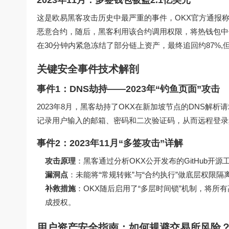
这是欧易黑客攻击历史中最严重的事件，OKX官方通报称
恶意合约，随后，黑客利用该合约调用权限，将热钱包中价值2.1
在30分钟内紧急冻结了部分链上资产，最终追回约87%
关键安全事件技术解剖
事件1：DNS劫持——2023年“钓鱼页面”攻击
2023年8月，黑客劫持了OKX在新加坡节点的DNS解
记录用户输入的邮箱、密码和二次验证码，从而远程登录真
事件2：2023年11月“多签攻击”详解
攻击原理
：黑客通过分析OKX公开发布的GitHub
漏洞点
：未能将“常规转账”与“合约执行”做底层权限隔
补救措施
：OKX随后启用了“多层时间锁”机制，将所
成授权。
用户资产安全指南：如何规避交易所风险