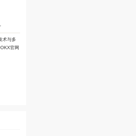
告。
技术与多
行
OKX官网