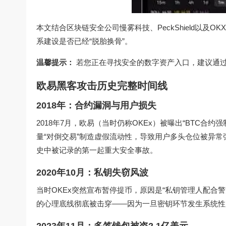
本文结合区块链安全公司慢雾科技、PeckShield以
系建设是否已经“脱胎换骨”。
温馨提示：
若您正在寻找安全的数字资产入口，建议通
欧易黑客攻击历史完整时间线
2018年：合约漏洞与用户损失
2018年7月，欧易（当时仍称OKEx）被曝出“BTC
量“对倒交易”制造虚假流动性，导致用户多头仓位被异常
史中被记录的第一起重大安全事故。
2020年10月：私钥失窃风波
当时OKEx突然宣布暂停提币，原因是“私钥管理人配合
的心理底线彻底被击穿——因为一旦密钥环节发生系统性
2023年11月：多签钱包被盗2.1亿美元