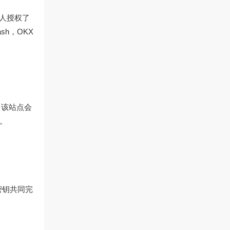
署人授权了
sh，OKX
，该站点会
。
密钥共同完