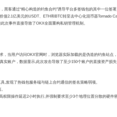
，黑客通过“精心构造的钓鱼合约”诱导平台多签钱包的其中一位签
亿美元的USDT、ETH和BTC转至去中心化混币器Tornado Ca
,但此次事件直接导致了OKX全面重构私钥管理机制。
析请求，当用户访问OKX官网时，浏览器实际加载的是伪造的钓鱼站点
实账户，数据显示,此次攻击导致了至少150个账户的直接资产损失
开源工具,发现了热钱包服务端与链上合约通信的签名策略弱项。
离。
有高权限操作延迟2小时执行,并强制要求至少3个地理位置分散的硬件
？