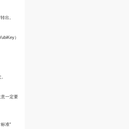
产转出。
biKey）
次。
注意一定要
标准”