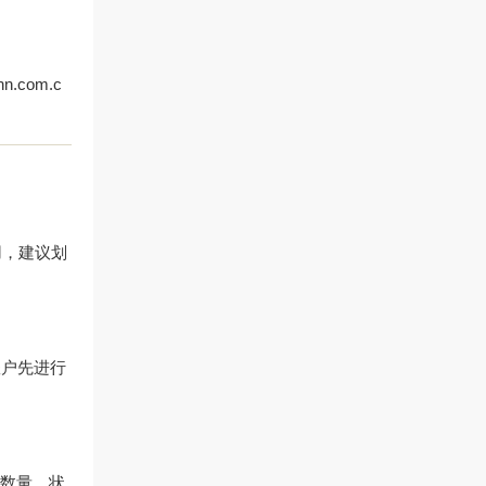
knn.com.c
用，建议划
账户先进行
、数量、状