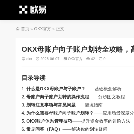
首页
»
OKX官方
» 正文
OKX母账户向子账户划转全攻略，
okx
2026-06-07
OKX官方
42
0
目录导读
什么是OKX母账户与子账户？
——基础概念解析
母账户向子账户划转的操作流程
——分步图文教程
划转注意事项与常见问题
——避坑指南
为什么需要母账户向子账户划转？
——应用场景深度分
OKX账户体系管理技巧
——提升资金效率的进阶方法
常见问答（FAQ）
——解决你的划转疑问