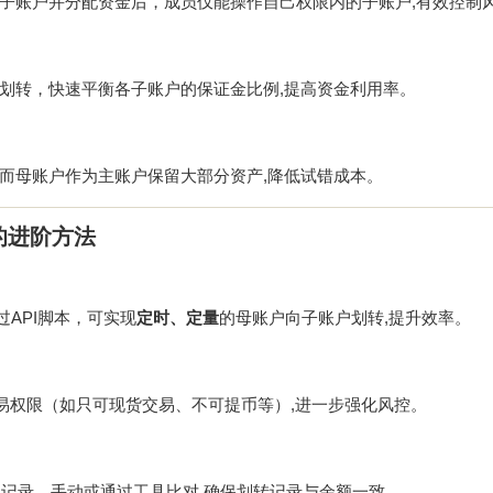
子账户并分配资金后，成员仅能操作自己权限内的子账户,有效控制
划转，快速平衡各子账户的保证金比例,提高资金利用率。
而母账户作为主账户保留大部分资产,降低试错成本。
的进阶方法
过API脚本，可实现
定时、定量
的母账户向子账户划转,提升效率。
易权限（如只可现货交易、不可提币等）,进一步强化风控。
记录，手动或通过工具比对,确保划转记录与余额一致。