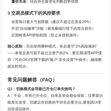
量价关系
：结合持仓量变化判断趋势强度
3 交易员模式下的风控要求
设置每日最大亏损限额（建议不超过总资金20%）
开启“自动撤单”功能（避免极端行情下的滑点损失）
定期检查API密钥权限（防止未授权操作）
核心原则
：无论使用哪种模式，务必遵守“2%风险规则”
——单笔交易亏损不超过总资产的2%，要定期清理APP缓
存（可在
OKX官网下载
的“账户-安全设置”中操作）,确保数
据实时同步。
常见问题解答（FAQ）
Q1：切换模式会导致已开仓订单失效吗？
A：不会，所有已开仓位、挂单及资金都会保留，仅界面功
能发生改变，但建议在切换前平掉非必要仓位,避免因UI变
动造成误操作。