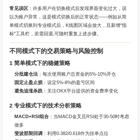
常见误区
：许多用户在切换模式后发现界面变化过大，误
以为账户异常，这是模式切换后的正常状态——例如从简
单模式切换到专业模式后，K线图区域会放大，且新增“指
标”工具栏，若需回退,可随时重复上述步骤。
不同模式下的交易策略与风险控制
1 简单模式下的稳健策略
分批建仓法
：每次使用账户总资金的5%-10%开仓
固定止盈止损
：设定5%-8%的盈亏区间
避免追涨杀跌
：关注OKX平台提供的资金费率变化
2 专业模式下的技术分析策略
MACD+RSI组合
：当MACD金叉且RSI处于30-50时考虑
做多
斐波那契回调
：利用0.382/0.618作为挂单点位