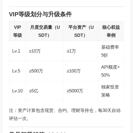
VIP等级划分与升级条件
VIP
月度交易量（U
平台资产（U
核心权益
等级
SDT）
SDT）
举例
基础费率
Lv.1
≥10万
≥1万
9折
API额度+
Lv.5
≥500万
≥100万
50%
独家投资
Lv.10
≥5亿
≥5000万
策略
注：资产计算包含现货、合约、理财等持仓，每30天自动
评估一次。