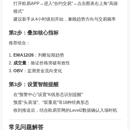
打开欧易APP→进入“合约交易”→点击图表右上角“高级
模式”
建议新手从4小时级别开始，兼顾趋势方向与交易频率
第2步：叠加核心指标
推荐组合：
EMA12/26
：判断短期趋势
成交量
：验证价格突破有效性
OBV
：监测资金流向变化
第3步：设置智能提醒
在“预警中心”设置“K线形态识别提醒”
预置“头肩顶”、“双重底”等18种经典形态
收到推送后，结合
欧易官网
的Level2数据确认入场时机
常见问题解答