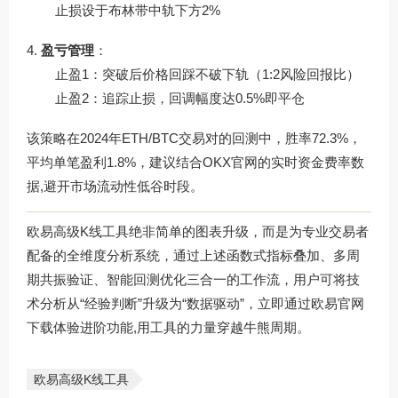
止损设于布林带中轨下方2%
盈亏管理
：
止盈1：突破后价格回踩不破下轨（1:2风险回报比）
止盈2：追踪止损，回调幅度达0.5%即平仓
该策略在2024年ETH/BTC交易对的回测中，胜率72.3%，
平均单笔盈利1.8%，建议结合
OKX官网
的实时资金费率数
据,避开市场流动性低谷时段。
欧易高级K线工具绝非简单的图表升级，而是为专业交易者
配备的全维度分析系统，通过上述函数式指标叠加、多周
期共振验证、智能回测优化三合一的工作流，用户可将技
术分析从“经验判断”升级为“数据驱动”，立即通过
欧易官网
下载
体验进阶功能,用工具的力量穿越牛熊周期。
欧易高级K线工具