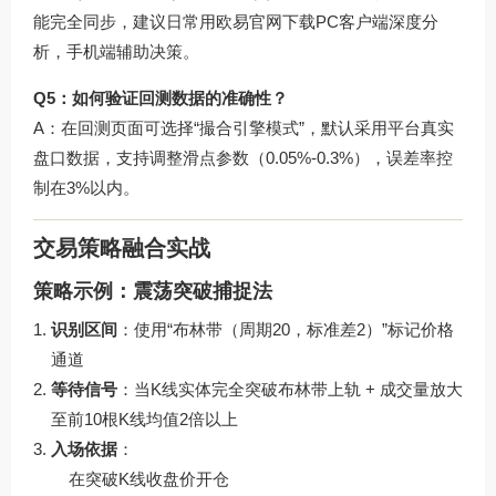
能完全同步，建议日常用
欧易官网下载
PC客户端深度分
析，手机端辅助决策。
Q5：如何验证回测数据的准确性？
A：在回测页面可选择“撮合引擎模式”，默认采用平台真实
盘口数据，支持调整滑点参数（0.05%-0.3%），误差率控
制在3%以内。
交易策略融合实战
策略示例：震荡突破捕捉法
识别区间
：使用“布林带（周期20，标准差2）”标记价格
通道
等待信号
：当K线实体完全突破布林带上轨 + 成交量放大
至前10根K线均值2倍以上
入场依据
：
在突破K线收盘价开仓