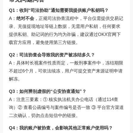
Q1：收到“司法协助”通知需要我提供账户私钥吗？
A：
绝对不会
，正规司法协查流程中，平台仅需提供交易记
录、充值提现地址等链上数据，无需用户私钥，任何要求
提供私钥、助记词的行为均为诈骗，建议通过
OKX官网下
载
官方应用，避免使用第三方链接。
Q2：司法协查会导致我的资产被冻结多久？
A：具体时长视案件性质而定，一般刑事案件中，冻结期限
不超过6个月，可依法续冻，用户可提交资产来源证明申请
解冻。
Q3：如何辨别虚假的“公安协查通知”？
A：注意三要素：① 核实执法机关办公电话（通过114查
询）② 查看公函编号与案件编号是否一致 ③ 平台官方渠道
二次确认，切勿点击短信中的链接。
Q4：我的账户被协查，会影响其他正常账户使用吗？