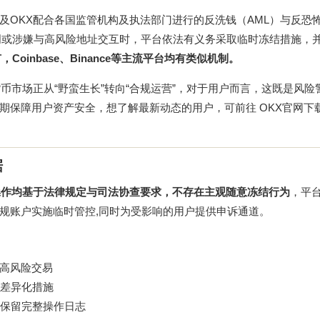
及OKX配合各国监管机构及执法部门进行的反洗钱（AML）与反恐
明或涉嫌与高风险地址交互时，平台依法有义务采取临时冻结措施，
oinbase、Binance等主流平台均有类似机制。
币市场正从“野蛮生长”转向“合规运营”，对于用户而言，这既是风险
长期保障用户资产安全，想了解最新动态的用户，可前往
OKX官网下
据
操作均基于法律规定与司法协查要求，不存在主观随意冻结行为
，平
规账户实施临时管控,同时为受影响的用户提供申诉通道。
记高风险交易
差异化措施
保留完整操作日志