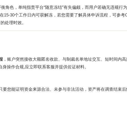
着平衡角色，单纯指责平台“随意冻结”有失偏颇，而用户若确无违规行
15-30个工作日内可获解冻，若您需要了解具体申诉流程，可参考
下的处理时效。
报
，账户突然接收大额匿名收款、与制裁名单地址交互、短时间内高
自身操作合规,应立即联系客服并提供佐证材料。
只要您能证明资金来源合法、未参与非法活动，资产将在调查结束后