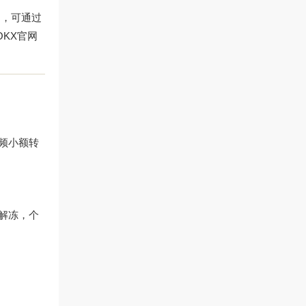
为，可通过
OKX官网
频小额转
解冻，个