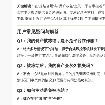
关键解读
：在“冻结合规”与“用户权益”之间，平台承担
官方申诉渠道提供资金来源证明、交易记录等材料，通常在
下载
页面中的“用户帮助”板块,其中详细列明了不同情况
用户常见疑问与解答
Q1：我的资产被冻结，是不是平台在作恶？
A
：
绝大多数情况下的冻结，源于合规风控系统触发了警
账等，平台并非“作恶”，而是在履行法律义务，若您确认
Q2：被冻结后，我的资产会永久损失吗？
A
：
不会
，冻结是临时性措施，目的是为调查留出时间，
别涉及刑事案件的情况,则需要等待司法最终判决。
Q3：如何主动避免被冻结？
A
：
核心在于“透明”与“合规”
：