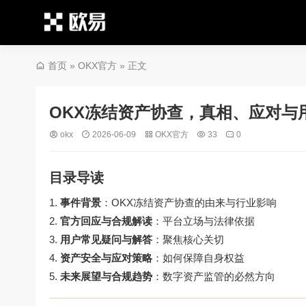
首页
»
OKX官方
» 正文
OKX冻结资产协查，真相、应对与
okx
2026-06-09
OKX官方
33
0
目录导读
事件背景
：OKX冻结资产协查的由来与行业影响
官方回应与合规解读
：平台立场与法律依据
用户常见疑问与解答
：聚焦核心关切
资产安全与应对策略
：如何保障自身权益
未来展望与合规趋势
：数字资产监管的必然方向