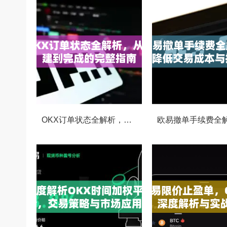
OKX订单状态全解析，从创建到完成的完整指南