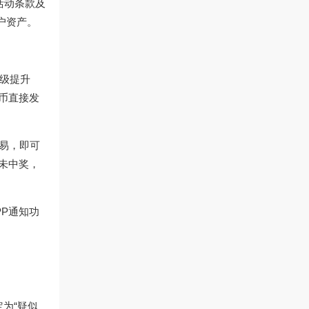
活动条款及
户资产。
等级提升
币直接发
交易，即可
未中奖，
PP通知功
为“疑似