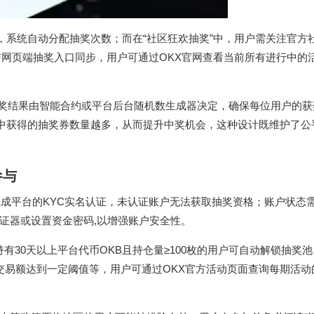
，系统自动分配抽奖次数；而在“社区狂欢抽奖”中，用户需关注官方
与网页端抽奖入口同步，用户可通过
OKX官网
查看当前所有进行中的活
抽奖结果由智能合约或平台后台随机数生成器决定，确保每位用户的
”中获得的抽奖券数量越多，从而提升中奖机会，这种设计既维护了公
参与
完成平台的KYC实名认证，未认证账户无法获取抽奖资格；账户状态
证器或设置资金密码,以增强账户安全性。
有30天以上平台代币OKB且持仓量≥100枚的用户可自动解锁抽奖
交易额达到一定阈值等，用户可通过
OKX官方活动页面
查询每期活动