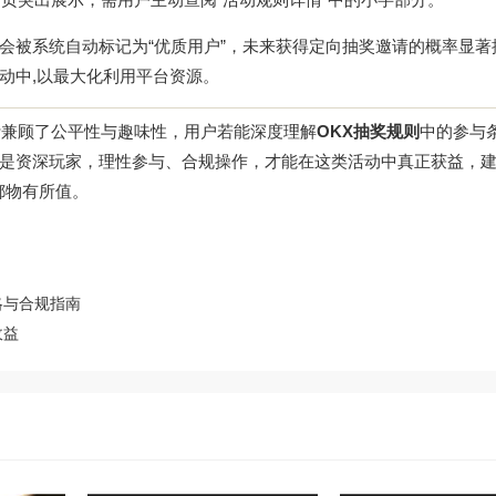
会被系统自动标记为“优质用户”，未来获得定向抽奖邀请的概率显著
动中,以最大化利用平台资源。
计兼顾了公平性与趣味性，用户若能深度理解
OKX抽奖规则
中的参与
是资深玩家，理性参与、合规操作，才能在这类活动中真正获益，
都物有所值。
略与合规指南
收益