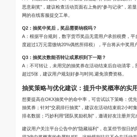
恶意刷奖”，建议检查活动页面右上角的“参与记录”，若
网
的在线客服提交工单。
Q2：抽奖中奖后，奖品需要纳税吗？
A：根据平台规则，数字货币奖品无需用户承担税费，平
度超过1万元需缴纳20%偶然所得税），平台将从中奖用
Q3：抽奖次数能否转让或累积到下一期？
A：不可转让，未用完的抽奖券在活动结束后自动清零，
超过5张，建议用户规划好参与时间,避免浪费资格。
抽奖策略与优化建议：提升中奖概率的实
想要提高在OKX抽奖中的命中率，可尝试以下策略：优先
抽奖券；针对“交易排行抽奖”，建议在活动结束前2小时
排名数据；巧妙利用“团队奖励机制”，邀请好友注册并完
建议用户关注平台公告中的“隐藏福利”，在某些节假日
得3倍中奖概率的专属BUFF，这种规则往往不会在活动