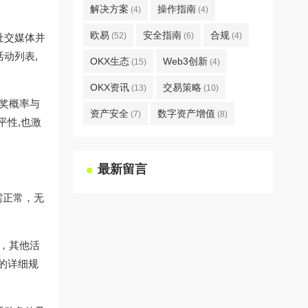
解决方案
操作指南
(4)
(4)
欧易
安全指南
合规
(52)
(6)
(4)
社交媒体并
动列表,
OKX生态
Web3创新
(15)
(4)
OKX资讯
交易策略
(13)
(10)
获奖概率与
资产安全
数字资产增值
(7)
(8)
平性,也激
最新留言
需正常，无
池，其他活
的详细规