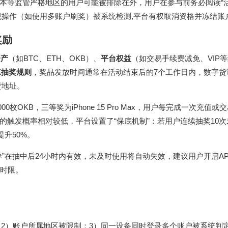
本等监管严格地区的用户可能被排除在外，用户在参与前务必阅读“
规操作（如使用多账户刷奖）被系统检测,平台有权取消资格并冻结账
奖励
资产
（如BTC、ETH、OKB）、
平台权益
（如交易手续费减免、VIP
X抽奖规则
，奖品发放时间通常在活动结束后的7个工作日内，数字货
货地址。
枚OKB，三等奖为iPhone 15 Pro Max，用户每完成一次充值或
触发概率相对较低，平台设置了“保底机制”：若用户连续抽奖10次
升50%。
”在抽中后24小时内有效，未及时使用将自动失效，建议用户开启A
取时限。
2）账户所属地区被限制；3）同一设备同时登录多个账户被系统判定