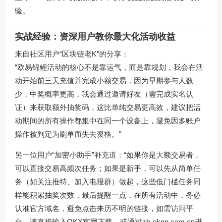
验。
实战经验：资深用户教你最大化活动收益
来自社区用户“区块链老K”的分享：
“欧易锦鲤活动的核心不是靠运气，而是靠规划，我会在活
动开始前三天充值并完成小额交易，因为早期参与人数
少，中奖概率更高，我会通过邀请好友（需完成实名认
证）来获取额外抽奖码，这比单纯交易更高效，建议把活
动期间的所有操作都集中在同一个设备上，避免因多账户
操作被判定为刷单而失去资格。”
另一位用户“加密小助手”补充道：“如果你是大额交易者，
可以直接交易高频次任务；如果是新手，可以先从简单任
务（如关注推特、加入电报群）做起，这些低门槛任务同
样能积累抽奖次数，最后提醒一点，在所有活动中，务必
认准官方域名，避免点击来历不明的链接，如需访问平
台，请直接输入OKX官网下载，或通过
zh-oknn.com.cn
进