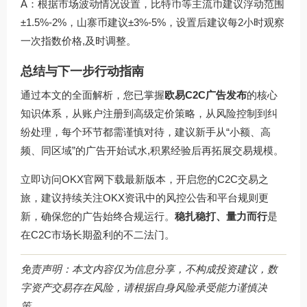
A：根据市场波动情况设置，比特币等主流币建议浮动范围
±1.5%-2%，山寨币建议±3%-5%，设置后建议每2小时观察
一次指数价格,及时调整。
总结与下一步行动指南
通过本文的全面解析，您已掌握
欧易C2C广告发布
的核心
知识体系，从账户注册到高级定价策略，从风险控制到纠
纷处理，每个环节都需谨慎对待，建议新手从“小额、高
频、同区域”的广告开始试水,积累经验后再拓展交易规模。
立即访问
OKX官网下载
最新版本，开启您的C2C交易之
旅，建议持续关注OKX资讯中的风控公告和平台规则更
新，确保您的广告始终合规运行。
稳扎稳打、量力而行
是
在C2C市场长期盈利的不二法门。
免责声明：本文内容仅为信息分享，不构成投资建议，数
字资产交易存在风险，请根据自身风险承受能力谨慎决
策。