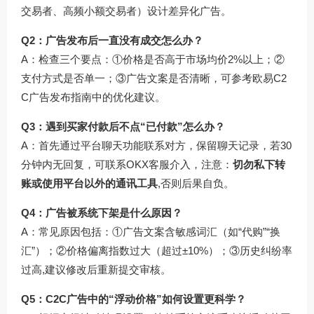
交易者、高频小额交易者）设计差异化广告。
Q2：广告发布后一直没有成交怎么办？
A：检查三个要点：①价格是否高于市场均价2%以上；②
支付方式是否单一；③广告文案是否清晰，可参考
欧易C2
C广告发布
指南中的优化建议。
Q3：遇到买家付款后不点“已付款”怎么办？
A：首先通过平台聊天功能联系对方，保留聊天记录，若30
分钟内无回复，可联系OKX客服介入，注意：
切勿私下转
账或使用平台以外的通讯工具
,否则后果自负。
Q4：广告被系统下架是什么原因？
A：常见原因包括：①广告文案含敏感词汇（如“代购”“换
汇”）；②价格偏离指数过大（超过±10%）；③历史纠纷率
过高,建议修改后重新提交审核。
Q5：C2C广告中的“浮动价格”如何设置更科学？