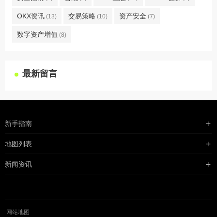
OKX资讯
交易策略
资产安全
(13)
(10)
(7)
数字资产增值
(8)
最新留言
新手指南
购买流程
地图列表
支付方式
最新文章
新闻资讯
配送流程
xml地图
行业新闻
常见问题
txt地图
公司新闻
robots
网站地图
媒体新闻